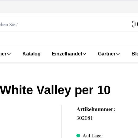
her
Katalog
Einzelhandel
Gärtner
Bl
White Valley per 10
Artikelnummer:
302081
Auf Lager