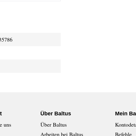
35786
t
Über Baltus
Mein Ba
e uns
Über Baltus
Kontodeta
Arbeiten bei Baltus
Befehle